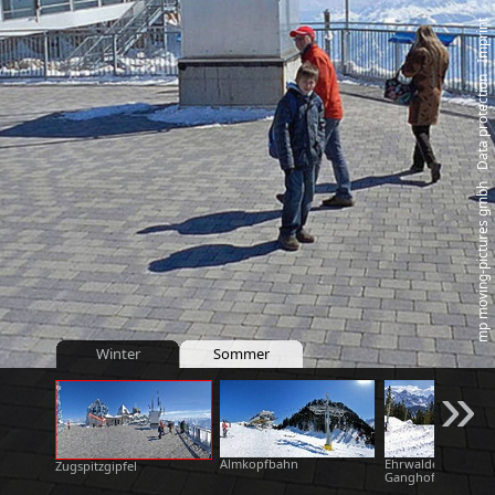
Imprint
‑
Data protection
‑
mp moving‑pictures gmbh
Winter
Sommer
»
Almkopfbahn
Ehrwalder Alm -
Zugspitzgipfel
Ganghofer Blitz