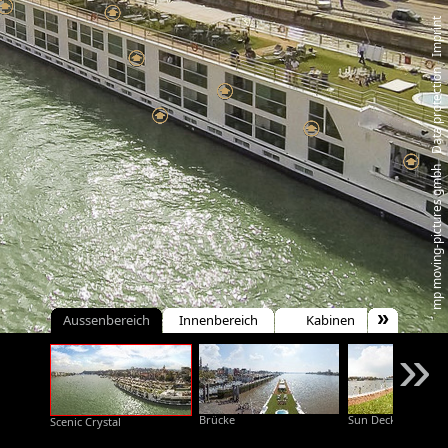
Imprint
‑
Data protection
‑
mp moving‑pictures gmbh
»
Aussenbereich
Innenbereich
Kabinen
»
Brücke
Sun Deck
Scenic Crystal