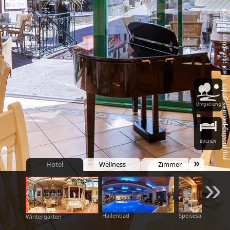
Imprint
‑
Data protection
‑
mp moving‑pictures gmbh
Umgebung
BUCHEN
»
Hotel
Wellness
Zimmer
»
Hallenbad
Speisesaal
Wintergarten